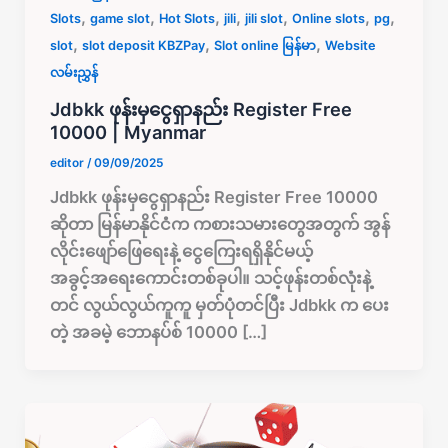
,
,
,
,
,
,
,
Slots
game slot
Hot Slots
jili
jili slot
Online slots
pg
,
,
,
slot
slot deposit KBZPay
Slot online မြန်မာ
Website
လမ်းညွှန်
Jdbkk ဖုန်းမှငွေရှာနည်း Register Free
10000 | Myanmar
editor
/
09/09/2025
Jdbkk ဖုန်းမှငွေရှာနည်း Register Free 10000
ဆိုတာ မြန်မာနိုင်ငံက ကစားသမားတွေအတွက် အွန်
လိုင်းဖျော်ဖြေရေးနဲ့ ငွေကြေးရရှိနိုင်မယ့်
အခွင့်အရေးကောင်းတစ်ခုပါ။ သင့်ဖုန်းတစ်လုံးနဲ့
တင် လွယ်လွယ်ကူကူ မှတ်ပုံတင်ပြီး Jdbkk က ပေး
တဲ့ အခမဲ့ ဘောနပ်စ် 10000 […]