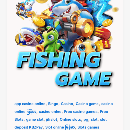
,
,
,
,
app casino online
Bingo
Casino
Casino game
casino
,
,
,
online မြန်မာ
casino onlne
Free casino games
Free
,
,
,
,
,
,
Slots
game slot
jili slot
Online slots
pg
slot
slot
,
,
deposit KBZPay
Slot online မြန်မာ
Slots games