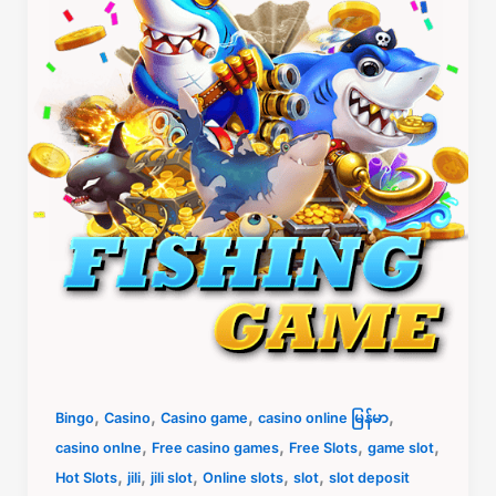
,
,
,
,
Bingo
Casino
Casino game
casino online မြန်မာ
,
,
,
,
casino onlne
Free casino games
Free Slots
game slot
,
,
,
,
,
Hot Slots
jili
jili slot
Online slots
slot
slot deposit