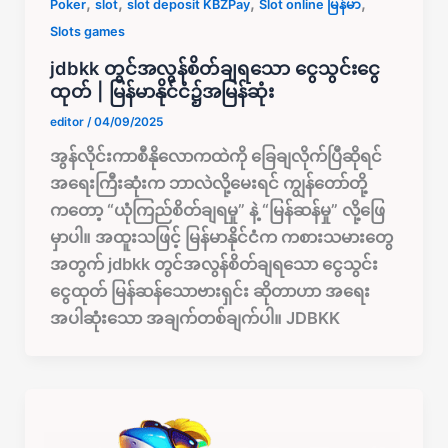
,
,
,
,
Poker
slot
slot deposit KBZPay
Slot online မြန်မာ
Slots games
jdbkk တွင်အလွန်စိတ်ချရသော ငွေသွင်းငွေ
ထုတ် | မြန်မာနိုင်ငံ၌အမြန်ဆုံး
editor
/
04/09/2025
အွန်လိုင်းကာစီနိုလောကထဲကို ခြေချလိုက်ပြီဆိုရင်
အရေးကြီးဆုံးက ဘာလဲလို့မေးရင် ကျွန်တော်တို့
ကတော့ “ယုံကြည်စိတ်ချရမှု” နဲ့ “မြန်ဆန်မှု” လို့ဖြေ
မှာပါ။ အထူးသဖြင့် မြန်မာနိုင်ငံက ကစားသမားတွေ
အတွက် jdbkk တွင်အလွန်စိတ်ချရသော ငွေသွင်း
ငွေထုတ် မြန်ဆန်သောဗားရှင်း ဆိုတာဟာ အရေး
အပါဆုံးသော အချက်တစ်ချက်ပါ။ JDBKK