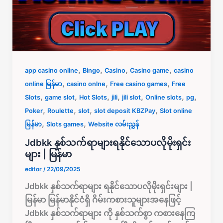
,
,
,
,
app casino online
Bingo
Casino
Casino game
casino
,
,
,
online မြန်မာ
casino onlne
Free casino games
Free
,
,
,
,
,
,
,
Slots
game slot
Hot Slots
jili
jili slot
Online slots
pg
,
,
,
,
Poker
Roulette
slot
slot deposit KBZPay
Slot online
,
,
မြန်မာ
Slots games
Website လမ်းညွှန်
Jdbkk နှစ်သက်ရာများရနိုင်သောပလိုမိုးရှင်း
များ | မြန်မာ
editor
/
22/09/2025
Jdbkk နှစ်သက်ရာများ ရနိုင်သောပလိုမိုးရှင်းများ |
မြန်မာ မြန်မာနိုင်ငံရှိ ဂိမ်းကစားသူများအနေဖြင့်
Jdbkk နှစ်သက်ရာများ ကို နှစ်သက်စွာ ကစားနေကြ