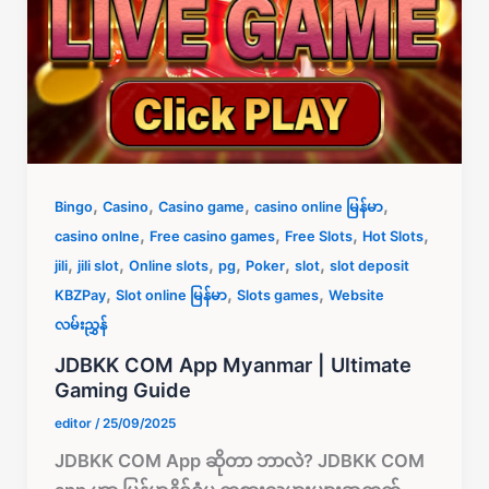
,
,
,
,
Bingo
Casino
Casino game
casino online မြန်မာ
,
,
,
,
casino onlne
Free casino games
Free Slots
Hot Slots
,
,
,
,
,
,
jili
jili slot
Online slots
pg
Poker
slot
slot deposit
,
,
,
KBZPay
Slot online မြန်မာ
Slots games
Website
လမ်းညွှန်
JDBKK COM App Myanmar | Ultimate
Gaming Guide
editor
/
25/09/2025
JDBKK COM App ဆိုတာ ဘာလဲ? JDBKK COM