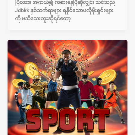
ပြီလား။ အကယ်၍ ကစားနေပြီဆိုလျှင်၊ သင်သည်
Jdbkk နှစ်သက်ရာများ ရနိုင်သောပလိုမိုးရှင်းများ
ကို မသိသေးဘူးဆိုရင်တော့