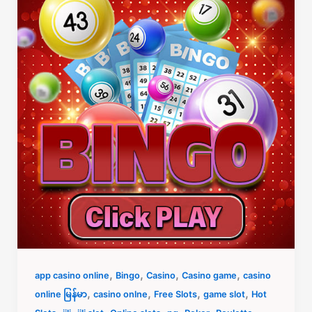
,
,
,
,
app casino online
Bingo
Casino
Casino game
casino
,
,
,
,
online မြန်မာ
casino onlne
Free Slots
game slot
Hot