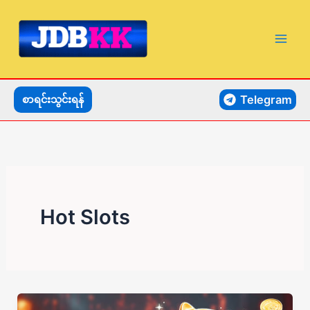
Skip
to
content
Telegram
စာရင်းသွင်းရန်
Hot Slots