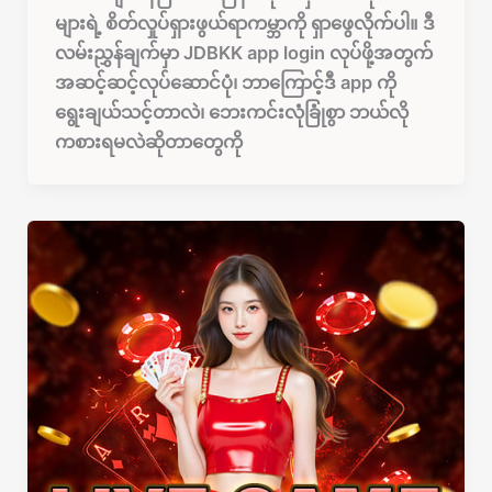
များရဲ့ စိတ်လှုပ်ရှားဖွယ်ရာကမ္ဘာကို ရှာဖွေလိုက်ပါ။ ဒီ
လမ်းညွှန်ချက်မှာ JDBKK app login လုပ်ဖို့အတွက်
အဆင့်ဆင့်လုပ်ဆောင်ပုံ၊ ဘာကြောင့်ဒီ app ကို
ရွေးချယ်သင့်တာလဲ၊ ဘေးကင်းလုံခြုံစွာ ဘယ်လို
ကစားရမလဲဆိုတာတွေကို