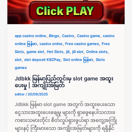
,
,
,
,
app casino online
Bingo
Casino
Casino game
casino
,
,
,
online မြန်မာ
casino onlne
Free casino games
Free
,
,
,
,
,
,
Slots
game slot
Hot Slots
jili
jili slot
Online slots
,
,
,
slot
slot deposit KBZPay
Slot online မြန်မာ
Slots
games
Jdbkk မြန်မာပြည်တွင်းမှ slot game အထူး
ပေးမှု | အကျိုးအမြတ်
editor
/
20/09/2025
Jdbkk မြန်မာ slot game အတွက် အထူးပေးသော
ငွေသားအထူးပေးချေမှု များကို ရှာဖွေနေပါသလား။
ကစားသမားတိုင်း စိတ်လှုပ်ရှားဖွယ်ရာ အတွေ့အကြုံ
များနှင့် ကြီးမားသော အကျိုးအမြတ်များကို ရရှိနိုင်