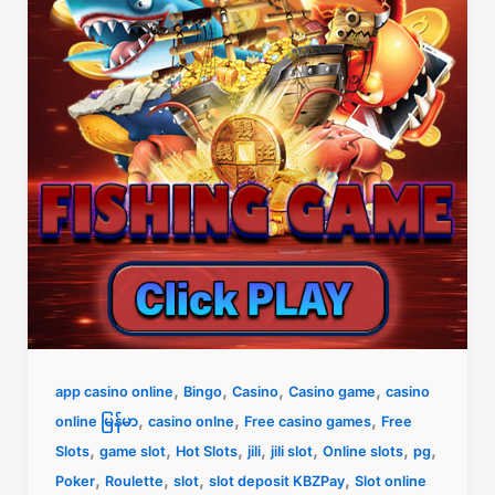
,
,
,
,
app casino online
Bingo
Casino
Casino game
casino
,
,
,
online မြန်မာ
casino onlne
Free casino games
Free
,
,
,
,
,
,
,
Slots
game slot
Hot Slots
jili
jili slot
Online slots
pg
,
,
,
,
Poker
Roulette
slot
slot deposit KBZPay
Slot online