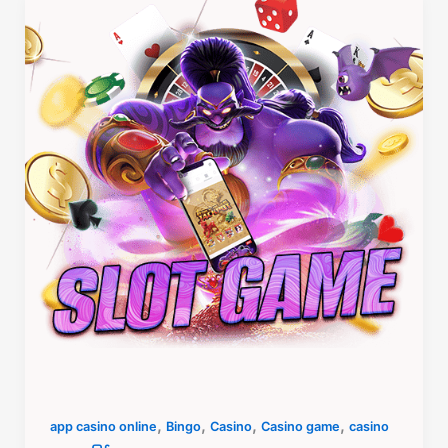
,
,
,
,
app casino online
Bingo
Casino
Casino game
casino