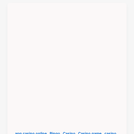
,
,
,
,
app casino online
Bingo
Casino
Casino game
casino