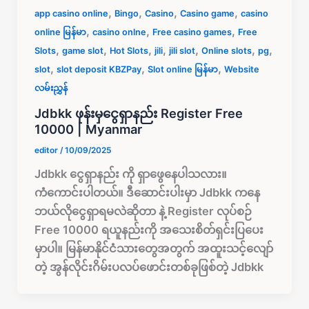
,
,
,
,
app casino online
Bingo
Casino
Casino game
casino
,
,
,
online မြန်မာ
casino onlne
Free casino games
Free
,
,
,
,
,
,
,
Slots
game slot
Hot Slots
jili
jili slot
Online slots
pg
,
,
,
slot
slot deposit KBZPay
Slot online မြန်မာ
Website
လမ်းညွှန်
Jdbkk ဖုန်းမှငွေရှာနည်း Register Free
10000 | Myanmar
editor
/
10/09/2025
Jdbkk ငွေရှာနည်း ကို ရှာဖွေနေပါသလား။
ကံကောင်းပါတယ်။ ဒီဆောင်းပါးမှာ Jdbkk ကနေ
ဘယ်လိုငွေရှာရမလဲဆိုတာ နဲ့ Register လုပ်စဉ်
Free 10000 ရယူနည်းကို အသေးစိတ်ရှင်းပြပေး
မှာပါ။ မြန်မာနိုင်ငံသားတွေအတွက် အထူးသင့်လျော်
တဲ့ အွန်လိုင်းဂိမ်းပလပ်ဖောင်းတစ်ခုဖြစ်တဲ့ Jdbkk