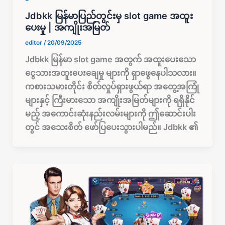
Jdbkk မြန်မာပြည်တွင်းမှ slot game အထူး
ပေးမှု | အကျိုးအမြတ်
editor
/
20/09/2025
Jdbkk မြန်မာ slot game အတွက် အထူးပေးသော
ငွေသားအထူးပေးချေမှု များကို ရှာဖွေနေပါသလား။
ကစားသမားတိုင်း စိတ်လှုပ်ရှားဖွယ်ရာ အတွေ့အကြုံ
များနှင့် ကြီးမားသော အကျိုးအမြတ်များကို ရရှိနိုင်
မည့် အကောင်းဆုံးနည်းလမ်းများကို ဤဆောင်းပါး
တွင် အသေးစိတ် ဖော်ပြပေးသွားပါမည်။ Jdbkk ၏