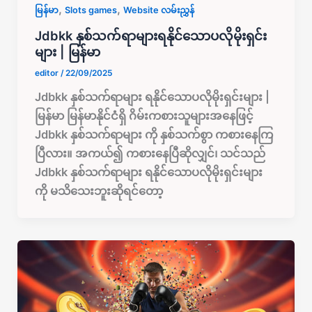
,
,
မြန်မာ
Slots games
Website လမ်းညွှန်
Jdbkk နှစ်သက်ရာများရနိုင်သောပလိုမိုးရှင်း
များ | မြန်မာ
editor
/
22/09/2025
Jdbkk နှစ်သက်ရာများ ရနိုင်သောပလိုမိုးရှင်းများ |
မြန်မာ မြန်မာနိုင်ငံရှိ ဂိမ်းကစားသူများအနေဖြင့်
Jdbkk နှစ်သက်ရာများ ကို နှစ်သက်စွာ ကစားနေကြ
ပြီလား။ အကယ်၍ ကစားနေပြီဆိုလျှင်၊ သင်သည်
Jdbkk နှစ်သက်ရာများ ရနိုင်သောပလိုမိုးရှင်းများ
ကို မသိသေးဘူးဆိုရင်တော့