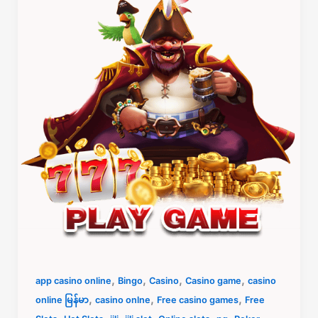
,
,
,
,
app casino online
Bingo
Casino
Casino game
casino
,
,
,
online မြန်မာ
casino onlne
Free casino games
Free