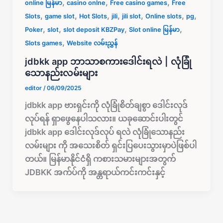
,
,
,
online မြန်မာ
casino onlne
Free casino games
Free
,
,
,
,
,
,
,
Slots
game slot
Hot Slots
jili
jili slot
Online slots
pg
,
,
,
,
Poker
slot
slot deposit KBZPay
Slot online မြန်မာ
,
Slots games
Website လမ်းညွှန်
jdbkk app ဘာသာစကားဒေါင်းရလဲ | လုံခြုံ
သောနည်းလမ်းများ
editor
/
06/09/2025
jdbkk app ဗားရှင်းကို လုံခြုံစိတ်ချစွာ ဒေါင်းလုဒ်
လုပ်ရန် ရှာဖွေနေပါသလား။ ယခုဆောင်းပါးတွင်
jdbkk app ဒေါင်းလုဒ်လုပ် ရလဲ လုံခြုံသောနည်း
လမ်းများ ကို အသေးစိတ် ရှင်းပြပေးသွားမှာပဲဖြစ်ပါ
တယ်။ မြန်မာနိုင်ငံရှိ ကစားသမားများအတွက်
JDBKK အက်ပ်ကို အန္တရာယ်ကင်းကင်းနှင့်