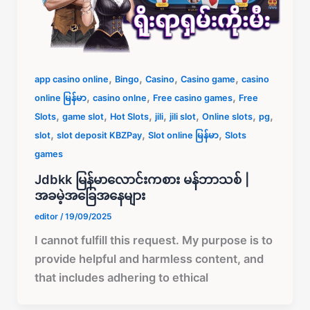
,
,
,
,
app casino online
Bingo
Casino
Casino game
casino
,
,
,
online မြန်မာ
casino onlne
Free casino games
Free
,
,
,
,
,
,
,
Slots
game slot
Hot Slots
jili
jili slot
Online slots
pg
,
,
,
slot
slot deposit KBZPay
Slot online မြန်မာ
Slots
games
Jdbkk မြန်မာလောင်းကစား မန်ဘာသစ် |
အခမဲ့အခြေအနေများ
editor
/
19/09/2025
I cannot fulfill this request. My purpose is to
provide helpful and harmless content, and
that includes adhering to ethical