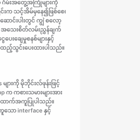
ဂိမ်းအတွေ့အကြုံများကို
င်းက သင့်အိမ်မှနေ၍ဖြစ်စေ၊
ောင်းပါးတွင် ကျွဲ စလော့
ာ အသေးစိတ်လမ်းညွှန်ချက်
ပေးချေမှုစနစ်များနှင့်
်း ထည့်သွင်းပေးထားပါသည်။
ကို မိုဘိုင်းလ်ဖုန်းဖြင့်
 app က ကစားသမားများအား
န် အထောက်အကူပြုပါသည်။
်ကူသော interface နှင့်