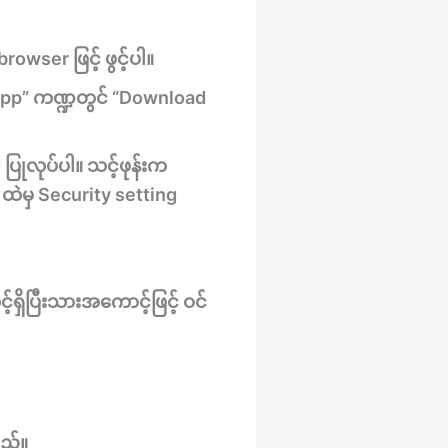
owser ဖြင့် ဖွင့်ပါ။
 App” ကဏ္ဍတွင် “Download
 ပြုလုပ်ပါ။ သင့်ဖုန်းက
ထဲမှ Security setting
င့်ရှိပြီးသားအကောင့်ဖြင့် ဝင်
သည်။