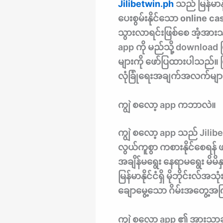
Jilibetwin.ph
သည် မြန်မာန
ပေးစွမ်းနိုင်သော online c
သွားလာရင်းဖြစ်စေ အံ့အားသ
app ကို မည်သို့ download
များကို ဖော်ပြထားပါသည်။ မ
လုံခြုံရေးအချက်အလက်များ
ကျွဲ စလော့ app ကဘာလဲ။
ကျွဲ စလော့ app သည် Jilibet
လွယ်ကူစွာ ကစားနိုင်စေရန
အချိန်မရွေး နေရာမရွေး မိ
မြန်မာနိုင်ငံရှိ မိုဘိုင်းလ
ချောမွေ့သော ဂိမ်းအတွေ့အကြ
ကျွဲ စလော့ app ၏ အားသာခ