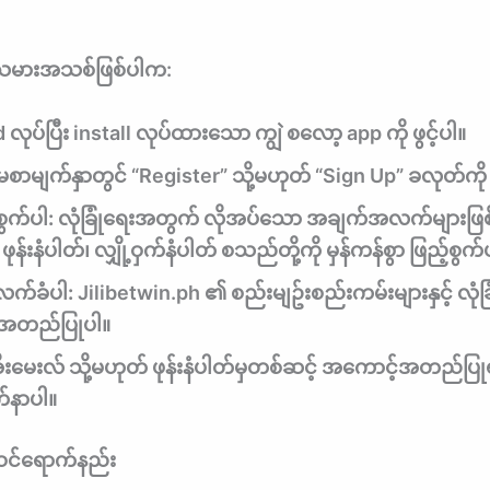
မားအသစ်ဖြစ်ပါက:
ုပ်ပြီး install လုပ်ထားသော ကျွဲ စလော့ app ကို ဖွင့်ပါ။
မစာမျက်နှာတွင် “Register” သို့မဟုတ် “Sign Up” ခလုတ်ကို န
ွက်ပါ:
လုံခြုံရေးအတွက် လိုအပ်သော အချက်အလက်များဖြစ
ုန်းနံပါတ်၊ လျှို့ဝှက်နံပါတ် စသည်တို့ကို မှန်ကန်စွာ ဖြည့်စွက်
လက်ခံပါ:
Jilibetwin.ph ၏ စည်းမျဥ်းစည်းကမ်းများနှင့် လုံခြ
း အတည်ပြုပါ။
းမေးလ် သို့မဟုတ် ဖုန်းနံပါတ်မှတစ်ဆင့် အကောင့်အတည်ပြုရ
က်နာပါ။
 ဝင်ရောက်နည်း