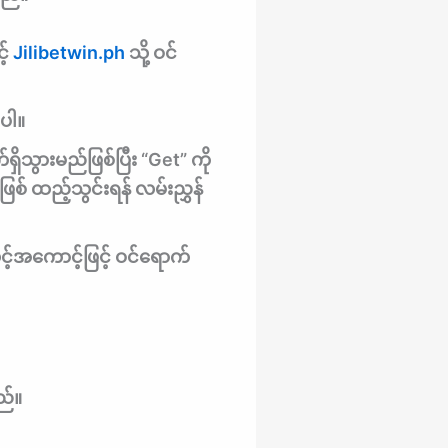
့်
Jilibetwin.ph
သို့ ဝင်
ပါ။
ရှိသွားမည်ဖြစ်ပြီး “Get” ကို
စ် ထည့်သွင်းရန် လမ်းညွှန်
 သင့်အကောင့်ဖြင့် ဝင်ရောက်
ည်။