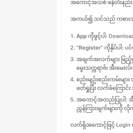
အကောင့်အသစ် ဖန်တီးနည်း
အကယ်၍ သင်သည် ကစားသ
App ကိုဖွင့်ပါ:
Download လ
“Register” ကိုနှိပ်ပါ:
ပင်
အချက်အလက်များ ဖြည့်စ
မွေးသက္ကရာဇ်၊ အီးမေးလ်၊ ဖ
စည်းမျဥ်းစည်းကမ်းများ 
ဖတ်ရှုပြီး လက်ခံကြောင်
အကောင့်အတည်ပြုပါ:
အီ
ညွှန်ကြားချက်များကို လို
လက်ရှိအကောင့်ဖြင့် Login