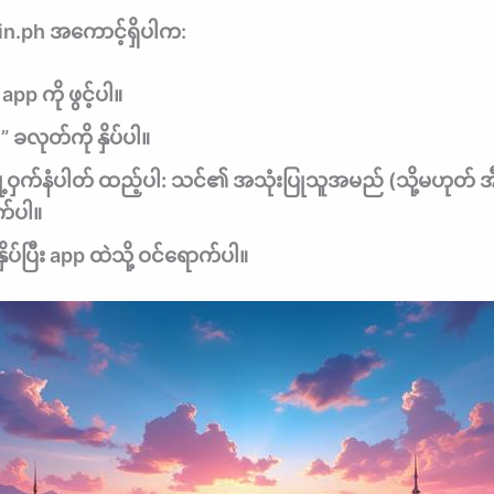
twin.ph အကောင့်ရှိပါက:
app ကို ဖွင့်ပါ။
 ခလုတ်ကို နှိပ်ပါ။
ု့ဝှက်နံပါတ် ထည့်ပါ:
သင်၏ အသုံးပြုသူအမည် (သို့မဟုတ် အီးမေ
ွက်ပါ။
ှိပ်ပြီး app ထဲသို့ ဝင်ရောက်ပါ။