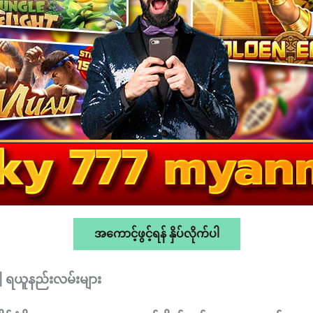
အကောင့်ဖွင့်ရန် နှိပ်လိုက်ပါ
| ရယူနည်းလမ်းများ