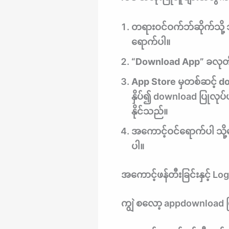
တရားဝင်ဝက်ဘ်ဆိုက်သို့ 
ရောက်ပါ။
“Download App” ခလုတ်က
App Store မှတစ်ဆင့် d
နှိပ်၍ download ပြုလုပ်
နိုင်သည်။
အကောင့်ဝင်ရောက်ပါ သို့
ပါ။
အကောင့်ဖန်တီးခြင်းနှင့် Lo
ကျွဲ စလော့ appdownload 