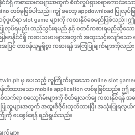
ိုင်ငံရှိ ကစားသမားများအတွက် စိတ်လှုပ်ရှားစရာကောင်းသော 
asino တစ်ခုဖြစ်ပါသည်။
ကျွဲ စလော့ appdownload ပြုလုပ်ခြ
င့်ဖွယ်ရာ slot game များကို ကစားနိုင်စေမည်ဖြစ်သည်။ ဤဆ
 ပြုလုပ်ရမည်၊ ထည့်သွင်းရမည် နှင့် စတင်ကစားရမည်ဆိုသေ
ြန်မာနိုင်ငံရှိ ကစားသမားများအတွက် အထူးသင့်လျော်သော ငွေ
အပြင် တာဝန်ယူမှုရှိစွာ ကစားရန် အကြံပြုချက်များကိုလည
win.ph မှ ပေးသည့် လူကြိုက်များသော online slot games များ
် ဖန်တီးထားသော mobile application တစ်ခုဖြစ်သည်။ ဤ
မိနှစ်သက်ရာ စလော့ဂိမ်းများကို စိတ်ချလက်ချ ကစားနိုင်ရ
်အသုံးပြုသူများအတွက် အထူးဒီဇိုင်းထုတ်ထားပြီး အသုံးပြုရလွယ
ုံကို ပေးစွမ်းရန် ရည်ရွယ်သည်။
ျက်များ