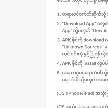
ဒေသများတွင် တိုက်ရိုက်မရနို
တရားဝင်ဝက်ဘ်ဆိုက်သို့ 
“Download App” ခလုတ်က
App” သို့မဟုတ် “Downlo
APK ဖိုင်ကို download လ
“Unknown Sources” မှ d
တွင် ၎င်းကို ခွင့်ပြုရန် 
APK ဖိုင်ကို install လုပ်ပ
အကောင့်ဝင်ရောက်ပါ သို့
ရောက်ပါ သို့မဟုတ် အကေ
iOS (iPhone/iPad) အသုံး
iOS အသုံးပြုသူများအတွက်