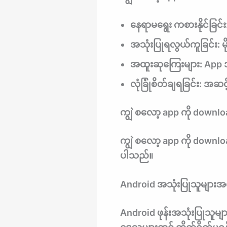
နေရာမရွေး ကစားနိုင်ခြင်း
အသုံးပြုရလွယ်ကူခြင်း:
မ
အထူးဆုကြေးများ:
App အသ
လုံခြုံစိတ်ချရခြင်း:
အဆင့်
ကျွဲ စလော့ app ကို downlo
ကျွဲ စလော့ app ကို downloa
ပါသည်။
Android အသုံးပြုသူများအ
Android ဖုန်းအသုံးပြုသူမျ