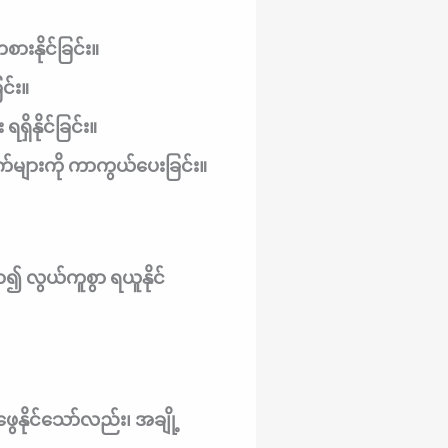
ားနိုင်ခြင်း။
ြင်း။
ရှိနိုင်ခြင်း။
က်များကို ကာကွယ်ပေးခြင်း။
ာ၍ လွယ်ကူစွာ ရယူနိုင်
ွေနိုင်သော်လည်း၊ အချို့