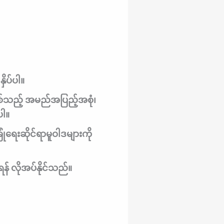
ှိပ်ပါ။
်သည့် အမည်အပြည့်အစုံ၊
ပါ။
ုံရေးဆိုင်ရာမူဝါဒများကို
န် လိုအပ်နိုင်သည်။