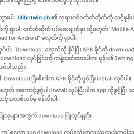
င်ပါ။ ထို့ကြောင့် အောက်ပါတို့ကို လိုက်နာပါ။
သွားပါ:
Jilibetwin.ph
၏ တရားဝင်ဝက်ဘ်ဆိုက်ကို သင့်ဖုန်း br
ို ရှာပါ:
ဝက်ဘ်ဆိုက် ပင်မစာမျက်နှာ သို့မဟုတ် “Mobile
ad for Android” ခလုတ်ကို ရှာပါ။
ုပ်ပါ:
“Download” ခလုတ်ကို နှိပ်ပြီး APK ဖိုင်ကို download
ownload လုပ်ခြင်းကို ကန့်သတ်ထားပါက၊ ဖုန်း၏ Setting 
လိုအပ်ပါသည်။
ါ:
Download ပြီးစီးပါက APK ဖိုင်ကို ဖွင့်ပြီး install လုပ်ပါ။
မဟုတ် အကောင့်ဖွင့်ပါ:
Install လုပ်ပြီးပါက app ကိုဖွင့်ပြီး သ
ာင့်အသစ်တစ်ခု ဖန်တီးပါ။
ပြုသူများအတွက် download ပြုလုပ်နည်း
 ကျွဲ စလော့ app download လုပ်နည်းမှာလည်း လွယ်ကူပါ