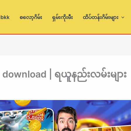
dbkk
စလော့ဂိမ်း
ရှမ်းကိုးမီး
ထိပ်တန်းဂိမ်းများ
p download | ရယူနည်းလမ်းများ