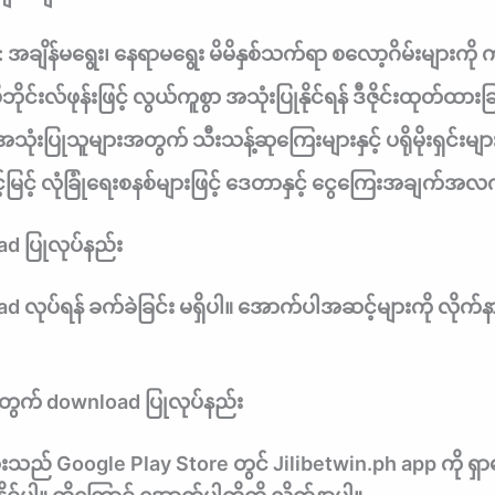
:
အချိန်မရွေး၊ နေရာမရွေး မိမိနှစ်သက်ရာ စလော့ဂိမ်းများကို ကစ
ိုဘိုင်းလ်ဖုန်းဖြင့် လွယ်ကူစွာ အသုံးပြုနိုင်ရန် ဒီဇိုင်းထုတ်ထားခ
ုံးပြုသူများအတွက် သီးသန့်ဆုကြေးများနှင့် ပရိုမိုးရှင်းများ ရ
မြင့် လုံခြုံရေးစနစ်များဖြင့် ဒေတာနှင့် ငွေကြေးအချက်အလ
ad ပြုလုပ်နည်း
d လုပ်ရန် ခက်ခဲခြင်း မရှိပါ။ အောက်ပါအဆင့်များကို လိုက်န
တွက် download ပြုလုပ်နည်း
ားသည် Google Play Store တွင် Jilibetwin.ph app ကို ရှာဖ