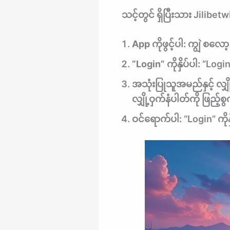
သင့်တွင် ရှိပြီးသား Jilibe
App ကိုဖွင့်ပါ:
ကျွဲ စလော့ 
“Login” ကိုနှိပ်ပါ:
“Login”
အသုံးပြုသူအမည်နှင့် လျှိ
လျှို့ဝှက်နံပါတ်ကို ဖြည့်စ
ဝင်ရောက်ပါ:
“Login” ကိုန