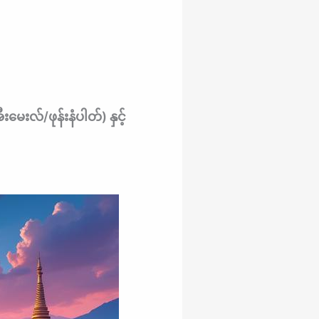
းလ်/ဖုန်းနံပါတ်) နှင့်