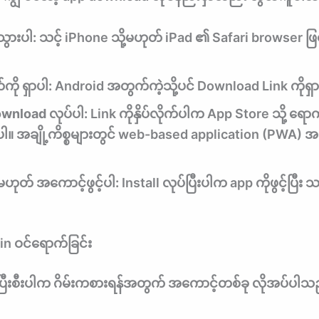
သွားပါ:
သင့် iPhone သို့မဟုတ် iPad ၏ Safari browser ဖြင
ို ရှာပါ:
Android အတွက်ကဲ့သို့ပင် Download Link ကိုရှာ
ownload လုပ်ပါ:
Link ကိုနှိပ်လိုက်ပါက App Store သို့ ရောက်
ပါ။ အချို့ကိစ္စများတွင် web-based application (PWA) အဖြ
မဟုတ် အကောင့်ဖွင့်ပါ:
Install လုပ်ပြီးပါက app ကိုဖွင့်ပြီး
gin ဝင်ရောက်ခြင်း
ပြီးစီးပါက ဂိမ်းကစားရန်အတွက် အကောင့်တစ်ခု လိုအပ်ပါသ