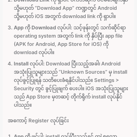
သို့မဟုတ် “Download App” ကဏ္ဍတွင် Android
သို့မဟုတ် iOS အတွက် download link ကို ရှာပါ။
App ကို Download လုပ်ပါ:
သင့်ဖုန်းတွင် သက်ဆိုင်ရာ
operating system အတွက် link ကို နှိပ်ပြီး app file
(APK for Android, App Store for iOS) ကို
download လုပ်ပါ။
Install လုပ်ပါ:
Download ပြီးသည့်အခါ၊ Android
အသုံးပြုသူများသည် “Unknown Sources” မှ install
လုပ်ခွင့်ပြုရန် သတိပေးခံရနိုင်ပါသည်။ Settings >
Security တွင် ခွင့်ပြုချက် ပေးပါ။ iOS အသုံးပြုသူများ
သည် App Store မှတဆင့် တိုက်ရိုက် install လုပ်နိုင်
ပါသည်။
အကောင့် Register လုပ်ခြင်း
App ကို ဖွင့်ပါ:
install လုပ်ပြီးသည်နှင့် ကျွဲ စလော့