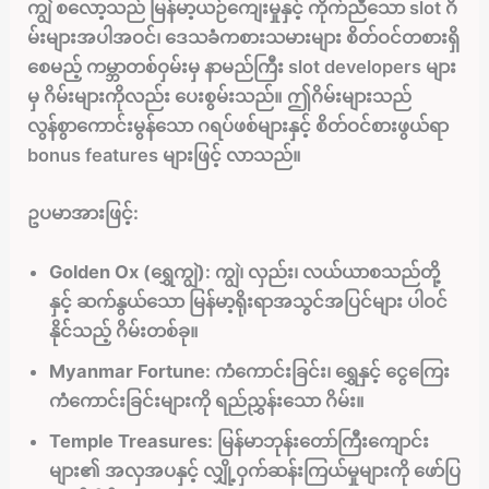
ကျွဲ စလော့သည် မြန်မာ့ယဉ်ကျေးမှုနှင့် ကိုက်ညီသော slot ဂိ
မ်းများအပါအဝင်၊ ဒေသခံကစားသမားများ စိတ်ဝင်တစားရှိ
စေမည့် ကမ္ဘာတစ်ဝှမ်းမှ နာမည်ကြီး slot developers များ
မှ ဂိမ်းများကိုလည်း ပေးစွမ်းသည်။ ဤဂိမ်းများသည်
လွန်စွာကောင်းမွန်သော ဂရပ်ဖစ်များနှင့် စိတ်ဝင်စားဖွယ်ရာ
bonus features များဖြင့် လာသည်။
ဥပမာအားဖြင့်:
Golden Ox (ရွှေကျွဲ):
ကျွဲ၊ လှည်း၊ လယ်ယာစသည်တို့
နှင့် ဆက်နွယ်သော မြန်မာ့ရိုးရာအသွင်အပြင်များ ပါဝင်
နိုင်သည့် ဂိမ်းတစ်ခု။
Myanmar Fortune:
ကံကောင်းခြင်း၊ ရွှေနှင့် ငွေကြေး
ကံကောင်းခြင်းများကို ရည်ညွှန်းသော ဂိမ်း။
Temple Treasures:
မြန်မာဘုန်းတော်ကြီးကျောင်း
များ၏ အလှအပနှင့် လျှို့ဝှက်ဆန်းကြယ်မှုများကို ဖော်ပြ