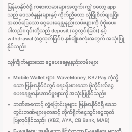
မြန်မာနိုင်ငံရှိ ကစားသမားများအတွက်၊ ကျွဲ စလော့ app
သည် ဒေသစံနှုန်းများနှင့် ကိုက်ညီသော လုံခြုံစိတ်ချရပြီး
အဆင်ပြေသော ငွေပေးချေမှုနည်းလမ်းများကို ပံ့ပိုးပေး
ပါသည်။ ၎င်းတို့သည် deposit (ငွေသွင်းခြင်း) နှင့်
withdrawal (ငွေထုတ်ခြင်း) နှစ်မျိုးစလုံးအတွက် အသုံးပြု
နိုင်သည်။
လူကြိုက်များသော ငွေပေးချေမှုနည်းလမ်းများ
Mobile Wallet များ:
WaveMoney, KBZPay ကဲ့သို့
သော မြန်မာနိုင်ငံတွင် ရေပန်းစားသော မိုဘိုင်းလ်ငွေ
ပေးချေမှုဝန်ဆောင်မှုများကို အသုံးပြုနိုင်သည်။
ဘဏ်အကောင့် လွှဲပြောင်းမှုများ:
မြန်မာနိုင်ငံရှိ ဒေသ
တွင်းဘဏ်များမှတဆင့် တိုက်ရိုက်ငွေသွင်းငွေထုတ်
ပြုလုပ်နိုင်သည်။ (KBZ, AYA, CB Bank, MAB)
E-wallets:
အချို့သော နိုင်ငံတကာ E-wallets များကို