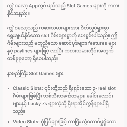
ကျွဲ စလော့ Appတွင် မည်သည့် Slot Games များကို ကစား
နိုင်သနည်း။
ကျွဲ စလော့သည် ကစားသမားများအား စိတ်လှုပ်ရှားစွာ
ရွေးချယ်နိုင်သော slot ဂိမ်းများစွာကို ပေးစွမ်းပါသည်။ ဤ
ဂိမ်းများသည် မတူညီသော ဆောင်ပုဒ်များ၊ features များ
နှင့် paylines များဖြင့် လာပြီး ကစားသမားတိုင်းအတွက်
တစ်ခုခုတော့ ရှိစေပါသည်။
နာမည်ကြီး Slot Games များ
Classic Slots:
၎င်းတို့သည် ရိုးရှင်းသော ၃-reel slot
ဂိမ်းများဖြစ်ပြီး သစ်သီးသင်္ကေတများ၊ ခေါင်းလောင်း
များနှင့် Lucky 7s များကဲ့သို့ ရိုးရာအိုင်ကွန်များပါရှိ
သည်။
Video Slots:
ပုံပြင်များဖြင့် လာပြီး ဆွဲဆောင်မှုရှိသော