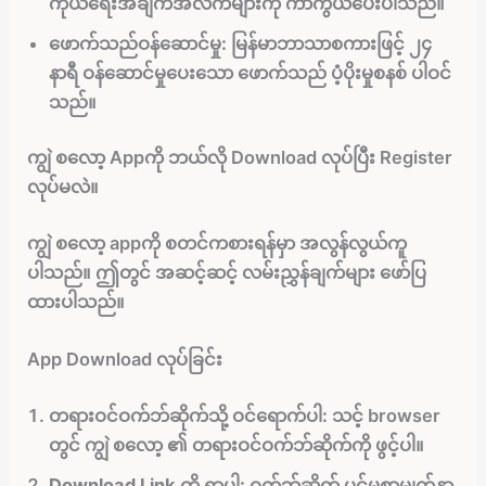
ကိုယ်ရေးအချက်အလက်များကို ကာကွယ်ပေးပါသည်။
ဖောက်သည်ဝန်ဆောင်မှု:
မြန်မာဘာသာစကားဖြင့် ၂၄
နာရီ ဝန်ဆောင်မှုပေးသော ဖောက်သည် ပံ့ပိုးမှုစနစ် ပါဝင်
သည်။
ကျွဲ စလော့ Appကို ဘယ်လို Download လုပ်ပြီး Register
လုပ်မလဲ။
ကျွဲ စလော့ appကို စတင်ကစားရန်မှာ အလွန်လွယ်ကူ
ပါသည်။ ဤတွင် အဆင့်ဆင့် လမ်းညွှန်ချက်များ ဖော်ပြ
ထားပါသည်။
App Download လုပ်ခြင်း
တရားဝင်ဝက်ဘ်ဆိုက်သို့ ဝင်ရောက်ပါ:
သင့် browser
တွင် ကျွဲ စလော့ ၏ တရားဝင်ဝက်ဘ်ဆိုက်ကို ဖွင့်ပါ။
Download Link ကို ရှာပါ:
ဝက်ဘ်ဆိုက် ပင်မစာမျက်နှာ