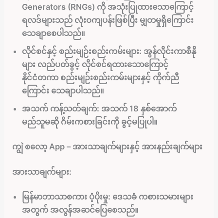
Generators (RNGs) ကို အသုံးပြုထားသောကြောင့်
ရလဒ်များသည် လုံးဝကျပန်းဖြစ်ပြီး မျှတမှုရှိကြောင်း
သေချာစေပါသည်။
လိုင်စင်နှင့် စည်းမျဉ်းစည်းကမ်းများ:
အွန်လိုင်းကာစီနို
များ လည်ပတ်ခွင့် လိုင်စင်ရထားသောကြောင့်
နိုင်ငံတကာ စည်းမျဉ်းစည်းကမ်းများနှင့် ကိုက်ညီ
ကြောင်း သေချာပါသည်။
အသက် ကန့်သတ်ချက်:
အသက် 18 နှစ်အောက်
မည်သူမဆို ဂိမ်းကစားခြင်းကို ခွင့်မပြုပါ။
ကျွဲ စလော့ App – အားသာချက်များနှင့် အားနည်းချက်များ
အားသာချက်များ:
မြန်မာဘာသာစကား ပံ့ပိုးမှု:
ဒေသခံ ကစားသမားများ
အတွက် အလွန်အဆင်ပြေစေသည်။