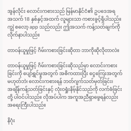
အွန်လိုင်း လောင်းကစားသည် မြန်မာနိုင်ငံ၏ ဥပဒေအရ
အသက် 18 နှစ်နှင့်အထက် လူများသာ ကစားခွင့်ရှိပါသည်။
ကျွဲ စလော့ app သည်လည်း ဤအသက် ကန့်သတ်ချက်ကို
လိုက်နာပါသည်။
တာဝန်ယူမှုဖြင့် ဂိမ်းကစားခြင်းဆိုတာ ဘာကိုဆိုလိုတာလဲ။
တာဝန်ယူမှုဖြင့် ဂိမ်းကစားခြင်းဆိုသည်မှာ လောင်းကစား
ခြင်းကို ပျော်ရွှင်မှုအတွက် အဓိကထားပြီး ငွေကြေးအတွက်
မဟုတ်ဘဲ၊ လောင်းကစားရန် ဘတ်ဂျက်သတ်မှတ်ခြင်း၊
အချိန်ကန့်သတ်ခြင်းနှင့် လုံးဝရှုံးနိမ့်နိုင်သည်ကို လက်ခံခြင်း
တို့ ပါဝင်ပါသည်။ လိုအပ်ပါက အကူအညီရှာဖွေရန်လည်း
အရေးကြီးပါသည်။
နိဂုံး