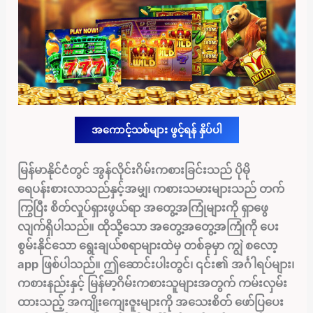
အကောင့်သစ်များ ဖွင့်ရန် နှိပ်ပါ
မြန်မာနိုင်ငံတွင် အွန်လိုင်းဂိမ်းကစားခြင်းသည် ပိုမို
ရေပန်းစားလာသည်နှင့်အမျှ၊ ကစားသမားများသည် တက်
ကြွပြီး စိတ်လှုပ်ရှားဖွယ်ရာ အတွေ့အကြုံများကို ရှာဖွေ
လျက်ရှိပါသည်။ ထိုသို့သော အတွေ့အတွေ့အကြုံကို ပေး
စွမ်းနိုင်သော ရွေးချယ်စရာများထဲမှ တစ်ခုမှာ ကျွဲ စလော့
app ဖြစ်ပါသည်။
ဤဆောင်းပါးတွင်၊ ၎င်း၏ အင်္ဂါရပ်များ၊
ကစားနည်းနှင့် မြန်မာ့ဂိမ်းကစားသူများအတွက် ကမ်းလှမ်း
ထားသည့် အကျိုးကျေးဇူးများကို အသေးစိတ် ဖော်ပြပေး