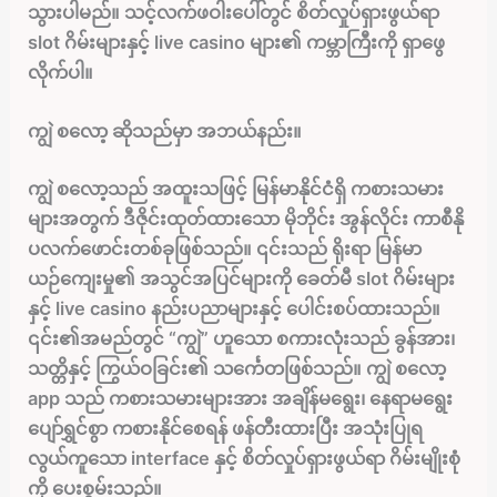
သွားပါမည်။ သင့်လက်ဖဝါးပေါ်တွင် စိတ်လှုပ်ရှားဖွယ်ရာ
slot ဂိမ်းများနှင့် live casino များ၏ ကမ္ဘာကြီးကို ရှာဖွေ
လိုက်ပါ။
ကျွဲ စလော့ ဆိုသည်မှာ အဘယ်နည်း။
ကျွဲ စလော့သည် အထူးသဖြင့် မြန်မာနိုင်ငံရှိ ကစားသမား
များအတွက် ဒီဇိုင်းထုတ်ထားသော မိုဘိုင်း အွန်လိုင်း ကာစီနို
ပလက်ဖောင်းတစ်ခုဖြစ်သည်။ ၎င်းသည် ရိုးရာ မြန်မာ
ယဉ်ကျေးမှု၏ အသွင်အပြင်များကို ခေတ်မီ slot ဂိမ်းများ
နှင့် live casino နည်းပညာများနှင့် ပေါင်းစပ်ထားသည်။
၎င်း၏အမည်တွင် “ကျွဲ” ဟူသော စကားလုံးသည် ခွန်အား၊
သတ္တိနှင့် ကြွယ်ဝခြင်း၏ သင်္ကေတဖြစ်သည်။ ကျွဲ စလော့
app သည် ကစားသမားများအား အချိန်မရွေး၊ နေရာမရွေး
ပျော်ရွှင်စွာ ကစားနိုင်စေရန် ဖန်တီးထားပြီး အသုံးပြုရ
လွယ်ကူသော interface နှင့် စိတ်လှုပ်ရှားဖွယ်ရာ ဂိမ်းမျိုးစုံ
ကို ပေးစွမ်းသည်။