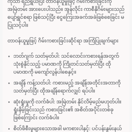
ကိုသာ ရည်ရွယ်ပြီး တာဝန်ယူမှုဖြင့် ဂိမ်းကစားခြင်းကို
အမြဲတမ်း အားပေးပါသည်။ အွန်လိုင်း ကာစီနိုဂိမ်းများသည်
ပျော်ရွှင်စရာ ဖြစ်သင့်ပြီး ငွေကြေးအခက်အခဲဖြစ်စေခြင်း မ
ပြုသင့်ပါ။
တာဝန်ယူမှုဖြင့် ဂိမ်းကစားခြင်းဆိုင်ရာ အကြံပြုချက်များ
ဘတ်ဂျက် သတ်မှတ်ပါ:
သင်လောင်းကစားရန်အတွက်
သုံးစွဲနိုင်သည့် ပမာဏကို ကြိုတင်သတ်မှတ်ပြီး ထို
ပမာဏကို မကျော်လွန်ပါစေနှင့်။
အချိန် ကန့်သတ်ပါ:
ကစားမည့် အချိန်အတိုင်းအတာကို
သတ်မှတ်ပြီး ထိုအချိန်ရောက်လျှင် ရပ်ပါ။
ဆုံးရှုံးမှုကို လက်ခံပါ:
အမြဲတမ်း နိုင်လိမ့်မည်မဟုတ်ပါ။
ရှုံးနိမ့်ခြင်းသည် ကစားခြင်း၏ အစိတ်အပိုင်းတစ်ခု
ဖြစ်ကြောင်း လက်ခံပါ။
စိတ်ဖိစီးမှုများသောအခါ မကစားပါနှင့်:
ပင်ပန်းနွမ်းနယ်