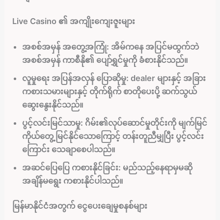
Live Casino ၏ အကျိုးကျေးဇူးများ
အစစ်အမှန် အတွေ့အကြုံ:
အိမ်ကနေ အပြင်မထွက်ဘဲ
အစစ်အမှန် ကာစီနို၏ ပျော်ရွှင်မှုကို ခံစားနိုင်သည်။
လူမှုရေး အပြန်အလှန် ပြောဆိုမှု:
dealer များနှင့် အခြား
ကစားသမားများနှင့် တိုက်ရိုက် စာတိုပေးပို့ ဆက်သွယ်
ဆွေးနွေးနိုင်သည်။
ပွင့်လင်းမြင်သာမှု:
ဂိမ်း၏လုပ်ဆောင်မှုတိုင်းကို မျက်မြင်
ကိုယ်တွေ့ မြင်နိုင်သောကြောင့် တန်းတူညီမျှပြီး ပွင့်လင်း
ကြောင်း သေချာစေပါသည်။
အဆင်ပြေပြေ ကစားနိုင်ခြင်း:
မည်သည့်နေရာမှမဆို
အချိန်မရွေး ကစားနိုင်ပါသည်။
မြန်မာနိုင်ငံအတွက် ငွေပေးချေမှုစနစ်များ