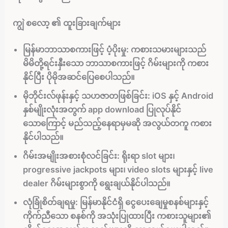
ကျွဲ စလော့ ၏ ထူးခြားချက်များ
မြန်မာဘာသာစကားဖြင့် ပံ့ပိုးမှု:
ကစားသမားများသည်
မိမိတို့ရင်းနှီးသော ဘာသာစကားဖြင့် ဂိမ်းများကို ကစား
နိုင်ပြီး ပိုမိုအဆင်ပြေစေပါသည်။
မိုဘိုင်းလ်ဖုန်းနှင့် သဟဇာတဖြစ်ခြင်း:
iOS နှင့် Android
နှစ်မျိုးလုံးအတွက် app download ပြုလုပ်နိုင်
သောကြောင့် မည်သည့်နေရာမှမဆို အလွယ်တကူ ကစား
နိုင်ပါသည်။
ဂိမ်းအမျိုးအစားစုံလင်ခြင်း:
ရိုးရာ slot များ၊
progressive jackpots များ၊ video slots များနှင့် live
dealer ဂိမ်းများစွာကို ရွေးချယ်နိုင်ပါသည်။
လုံခြုံစိတ်ချရမှု:
မြန်မာနိုင်ငံရှိ ငွေပေးချေမှုစနစ်များနှင့်
ကိုက်ညီသော စနစ်ကို အသုံးပြုထားပြီး ကစားသူများ၏