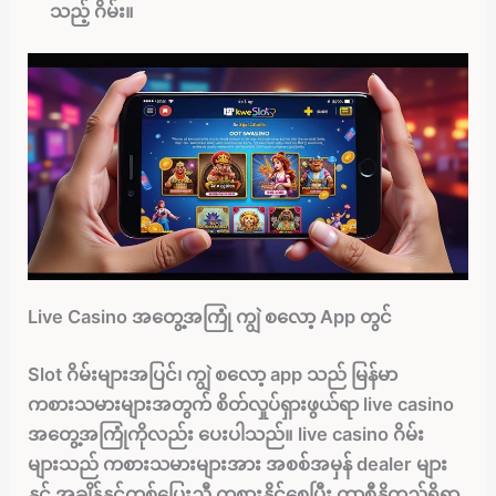
သည့် ဂိမ်း။
Live Casino အတွေ့အကြုံ ကျွဲ စလော့ App တွင်
Slot ဂိမ်းများအပြင်၊ ကျွဲ စလော့ app သည် မြန်မာ
ကစားသမားများအတွက် စိတ်လှုပ်ရှားဖွယ်ရာ live casino
အတွေ့အကြုံကိုလည်း ပေးပါသည်။ live casino ဂိမ်း
များသည် ကစားသမားများအား အစစ်အမှန် dealer များ
နှင့် အချိန်နှင့်တစ်ပြေးညီ ကစားနိုင်စေပြီး ကာစီနိုတည်ရှိရာ