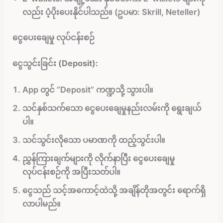
လည်း ပံ့ပိုးပေးနိုင်ပါသည်။ (ဥပမာ: Skrill, Neteller)
ငွေပေးချေမှု လုပ်ငန်းစဉ်
ငွေသွင်းခြင်း (Deposit):
App တွင် “Deposit” ကဏ္ဍသို့ သွားပါ။
သင်နှစ်သက်သော ငွေပေးချေမှုနည်းလမ်းကို ရွေးချယ်
ပါ။
သင်သွင်းလိုသော ပမာဏကို ထည့်သွင်းပါ။
ညွှန်ကြားချက်များကို လိုက်နာပြီး ငွေပေးချေမှု
လုပ်ငန်းစဉ်ကို အပြီးသတ်ပါ။
ငွေသည် သင့်အကောင့်ထဲသို့ အချိန်တိုအတွင်း ရောက်ရှိ
လာပါမည်။