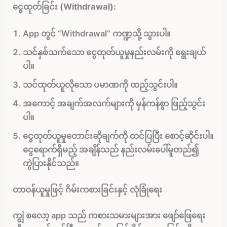
ငွေထုတ်ခြင်း (Withdrawal):
App တွင် “Withdrawal” ကဏ္ဍသို့ သွားပါ။
သင်နှစ်သက်သော ငွေထုတ်ယူမှုနည်းလမ်းကို ရွေးချယ်
ပါ။
သင်ထုတ်ယူလိုသော ပမာဏကို ထည့်သွင်းပါ။
အကောင့် အချက်အလက်များကို မှန်ကန်စွာ ဖြည့်သွင်း
ပါ။
ငွေထုတ်ယူမှုတောင်းဆိုချက်ကို တင်ပြပြီး စောင့်ဆိုင်းပါ။
ငွေရောက်ရှိမည့် အချိန်သည် နည်းလမ်းပေါ်မူတည်၍
ကွဲပြားနိုင်သည်။
တာဝန်ယူမှုဖြင့် ဂိမ်းကစားခြင်းနှင့် လုံခြုံရေး
ကျွဲ စလော့ app သည် ကစားသမားများအား ဖျော်ဖြေရေး