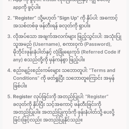
appကို ဖွင့်ပါ။
“Register” သို့မဟုတ် “Sign Up” ကို နှိပ်ပါ:
အကောင့်
အသစ်တစ်ခု ဖန်တီးရန် ခလုတ်ကို ရှာပါ။
လိုအပ်သော အချက်အလက်များ ဖြည့်သွင်းပါ:
အသုံးပြု
သူအမည် (Username), စကားဝှက် (Password),
မိုဘိုင်းဖုန်းနံပါတ်နှင့် လုံခြုံရေးကုဒ် (Referred Code if
any) စသည်တို့ကို မှန်ကန်စွာ ဖြည့်ပါ။
စည်းမျဉ်းစည်းကမ်းများ သဘောတူပါ:
“Terms and
Conditions” ကို ဖတ်ရှုပြီး သဘောတူကြောင်း အမှန်
ခြစ်ပါ။
Register လုပ်ခြင်းကို အတည်ပြုပါ:
“Register”
ခလုတ်ကို နှိပ်ပြီး သင့်အကောင့် ဖန်တီးခြင်းကို
အတည်ပြုပါ။ အတည်ပြုကုဒ်ကို ဖုန်းနံပါတ်သို့ ပေးပို့
ခြင်းဖြင့်လည်း အတည်ပြုနိုင်သည်။