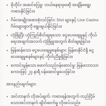
မိုဘိုင်း အဆင်ပြေမှု:
ဘယ်နေရာမှမဆို အချိန်မရွေး
ကစားနိုင်ခြင်း။
ဂိမ်းအမျိုးအစားစုံလင်ခြင်း:
Slot များနှင့် Live Casino
ဂိမ်းများစွာကို ရွေးချယ်နိုင်ခြင်း။
လုံခြုံပြီး ယုံကြည်စိတ်ချရသော:
ငွေပေးချေမှုနှင့် ကိုယ်
ရေးအချက်အလက် လုံခြုံမှုအတွက် စိတ်ချရခြင်း။
မြန်ဆန်သော ငွေပေးချေမှုစနစ်များ:
မြန်မာနိုင်ငံရှိ ငွေ
ပေးချေမှုစနစ်များနှင့် ကိုက်ညီမှုရှိခြင်း။
ကောင်းမွန်သော ဖောက်သည်ဝန်ဆောင်မှု:
မြန်မာဘာသာ
စကားဖြင့် ၂၄ နာရီ ဝန်ဆောင်မှုပေးခြင်း။
အားနည်းချက်များ:
အင်တာနက် လိုအပ်ချက်:
ကစားရန်အတွက် တည်ငြိမ်
သောအင်တာနက် ချိတ်ဆက်မှု လိုအပ်သည်။