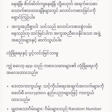
နေချိန်၊ စိတ်ဓါတ်ကျနေချိန် သို့မဟုတ် အရက်သေစာ
သောက်စားထားချိန်များတွင် လောင်းကစားခြင်းကို
ရှောင်ကြဉ်ပါ။
အကူအညီရှာပါ:
သင်သည် လောင်းကစားစွဲလမ်း
နေသည်ဟု ထင်မြင်ပါက အကူအညီပေးနိုင်သော အဖွဲ့
အစည်းများနှင့် ဆက်သွယ်ပါ။
လုံခြုံရေးနှင့် ပွင့်လင်းမြင်သာမှု
ကျွဲ စလော့ app သည် ကစားသမားများ၏ လုံခြုံရေးကို
အလေးထားသည်။
ဒေတာကာကွယ်မှု:
သင့်ကိုယ်ရေးအချက်အလက်များကို
ခေတ်မီ encryption နည်းပညာများဖြင့် ကာကွယ်
ထားသည်။
မျှတသောဂိမ်းများ:
ဂိမ်းများသည် Random Number