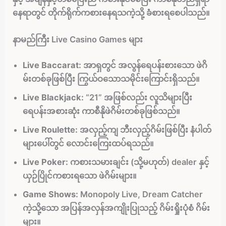
နေရာတွင် တိုက်ရိုက်ကစားနေရသကဲ့သို့ ခံစားရစေပါသည်။
နာမည်ကြီး Live Casino Games များ
Live Baccarat:
အာရှတွင် အလွန်ရေပန်းစားသော ဖဲဂိ
မ်းတစ်ခုဖြစ်ပြီး ကြွယ်ဝသောသမိုင်းကြောင်းရှိသည်။
Live Blackjack:
“21” အဖြစ်လည်း လူသိများပြီး
ရေပန်းအစားဆုံး ကာစီနိုဖဲဂိမ်းတစ်ခုဖြစ်သည်။
Live Roulette:
အလှည့်ကျ ဘီးလှည့်ဂိမ်းဖြစ်ပြီး နံပါတ်
များပေါ်တွင် လောင်းကြေးထပ်ရသည်။
Live Poker:
ကစားသမားချင်း (သို့မဟုတ်) dealer နှင့်
ယှဉ်ပြိုင်ကစားရသော ဖဲဂိမ်းများ။
Game Shows:
Monopoly Live, Dream Catcher
ကဲ့သို့သော အပြန်အလှန်အကျိုးပြုသည့် ဂိမ်းရှိုးပုံစံ ဂိမ်း
များ။