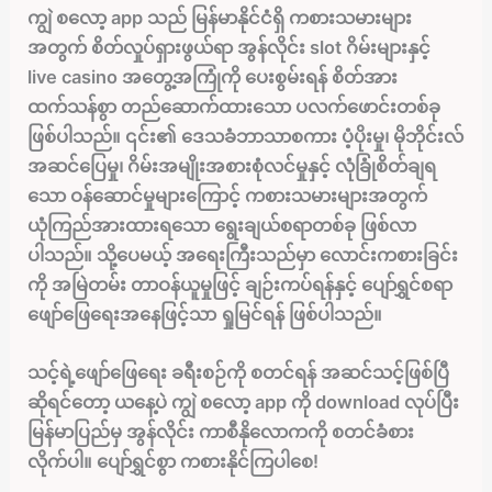
ကျွဲ စလော့ app သည် မြန်မာနိုင်ငံရှိ ကစားသမားများ
အတွက် စိတ်လှုပ်ရှားဖွယ်ရာ အွန်လိုင်း slot ဂိမ်းများနှင့်
live casino အတွေ့အကြုံကို ပေးစွမ်းရန် စိတ်အား
ထက်သန်စွာ တည်ဆောက်ထားသော ပလက်ဖောင်းတစ်ခု
ဖြစ်ပါသည်။ ၎င်း၏ ဒေသခံဘာသာစကား ပံ့ပိုးမှု၊ မိုဘိုင်းလ်
အဆင်ပြေမှု၊ ဂိမ်းအမျိုးအစားစုံလင်မှုနှင့် လုံခြုံစိတ်ချရ
သော ဝန်ဆောင်မှုများကြောင့် ကစားသမားများအတွက်
ယုံကြည်အားထားရသော ရွေးချယ်စရာတစ်ခု ဖြစ်လာ
ပါသည်။ သို့ပေမယ့် အရေးကြီးသည်မှာ လောင်းကစားခြင်း
ကို အမြဲတမ်း တာဝန်ယူမှုဖြင့် ချဉ်းကပ်ရန်နှင့် ပျော်ရွှင်စရာ
ဖျော်ဖြေရေးအနေဖြင့်သာ ရှုမြင်ရန် ဖြစ်ပါသည်။
သင့်ရဲ့ဖျော်ဖြေရေး ခရီးစဉ်ကို စတင်ရန် အဆင်သင့်ဖြစ်ပြီ
ဆိုရင်တော့ ယနေ့ပဲ ကျွဲ စလော့ app ကို download လုပ်ပြီး
မြန်မာပြည်မှ အွန်လိုင်း ကာစီနိုလောကကို စတင်ခံစား
လိုက်ပါ။ ပျော်ရွှင်စွာ ကစားနိုင်ကြပါစေ!