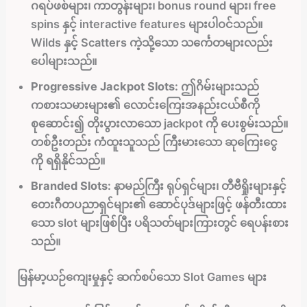
ဂရပ်ဖစ်များ၊ ကာတွန်းများ၊ bonus round များ၊ free
spins နှင့် interactive features များပါဝင်သည်။
Wilds နှင့် Scatters ကဲ့သို့သော သင်္ကေတများလည်း
ပေါများသည်။
Progressive Jackpot Slots:
ဤဂိမ်းများသည်
ကစားသမားများ၏ လောင်းကြေးအနည်းငယ်စီကို
စုဆောင်း၍ တိုးပွားလာသော jackpot ကို ပေးစွမ်းသည်။
တစ်ဦးတည်း ကံထူးသူသည် ကြီးမားသော ဆုကြေးငွေ
ကို ရရှိနိုင်သည်။
Branded Slots:
နာမည်ကြီး ရုပ်ရှင်များ၊ တီဗီရှိုးများနှင့်
တေးဂီတပညာရှင်များ၏ ဆောင်ပုဒ်များဖြင့် ဖန်တီးထား
သော slot များဖြစ်ပြီး ပရိသတ်များကြားတွင် ရေပန်းစား
သည်။
မြန်မာ့ယဉ်ကျေးမှုနှင့် ဆက်စပ်သော Slot Games များ