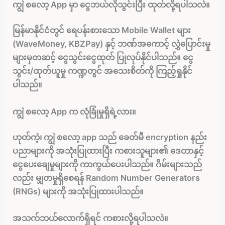
ကျွဲ စလော့ App မှာ ငွေဘယ်လိုသွင်းပြီး ထုတ်လို့ရပါသလဲ။
မြန်မာနိုင်ငံတွင် ရေပန်းစားသော Mobile Wallet များ
(WaveMoney, KBZPay) နှင့် ဘဏ်အကောင့် လွှဲပြောင်းမှု
များမှတဆင့် ငွေသွင်းငွေထုတ် ပြုလုပ်နိုင်ပါသည်။ ငွေ
သွင်း/ထုတ်ယူမှု ကဏ္ဍတွင် အသေးစိတ်ကို ကြည့်ရှုနိုင်
ပါသည်။
ကျွဲ စလော့ App က လုံခြုံမှုရှိရဲ့လား။
ဟုတ်ကဲ့၊ ကျွဲ စလော့ app သည် ခေတ်မီ encryption နည်း
ပညာများကို အသုံးပြုထားပြီး ကစားသူများ၏ ဒေတာနှင့်
ငွေပေးချေမှုများကို ကာကွယ်ပေးပါသည်။ ဂိမ်းများသည်
လည်း မျှတမှုရှိစေရန် Random Number Generators
(RNGs) များကို အသုံးပြုထားပါသည်။
အသက်ဘယ်လောက်ရှိရင် ကစားလို့ရပါသလဲ။