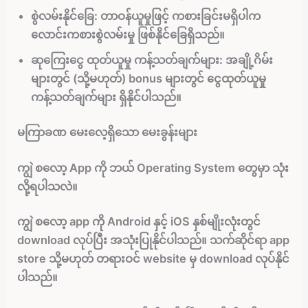
စွဲလမ်းနိုင်ခြေ:
တာဝန်ယူမှုဖြင့် ကစားခြင်းမရှိပါက
လောင်းကစားစွဲလမ်းမှု ဖြစ်နိုင်ခြေရှိသည်။
ဆုကြေးငွေ ထုတ်ယူမှု ကန့်သတ်ချက်များ:
အချို့ဂိမ်း
များတွင် (သို့မဟုတ်) bonus များတွင် ငွေထုတ်ယူမှု
ကန့်သတ်ချက်များ ရှိနိုင်ပါသည်။
မကြာခဏ မေးလေ့ရှိသော မေးခွန်းများ
ကျွဲ စလော့ App ကို ဘယ် Operating System တွေမှာ သုံး
လို့ရပါသလဲ။
ကျွဲ စလော့ app ကို Android နှင့် iOS နှစ်မျိုးလုံးတွင်
download လုပ်ပြီး အသုံးပြုနိုင်ပါသည်။ သက်ဆိုင်ရာ app
store သို့မဟုတ် တရားဝင် website မှ download လုပ်နိုင်
ပါသည်။